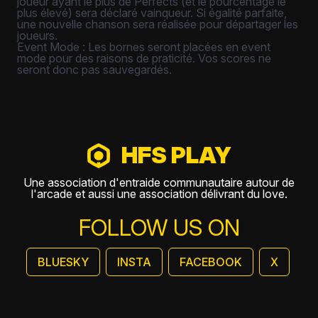
joueur ayant le plus de Perfects (et le pourcentage le
plus élevé) sera déclaré vainqueur. Si égalité parfaite,
une nouvelle chanson sera réalisée pour départager les
joueurs.
Event Mode : Les bornes seront placées en event
mode pour des raisons de praticité. Vos scores ne
seront donc pas sauvegardés.
HFS PLAY
Une association d'entraide communautaire autour de
l'arcade et aussi une association délivrant du love.
FOLLOW US ON
BLUESKY
INSTA
FACEBOOK
X